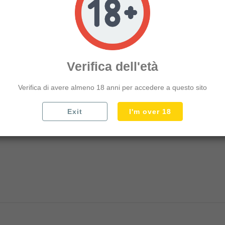
Verifica dell'età
Verifica di avere almeno 18 anni per accedere a questo sito
Exit
I'm over 18