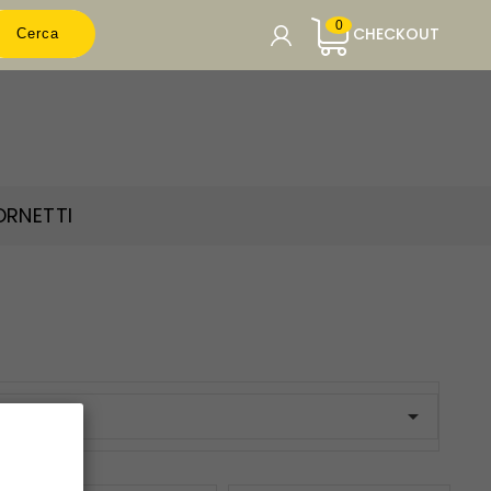
0
CHECKOUT
Cerca
CARRELLO

Carrello vuoto.
ORNETTI
