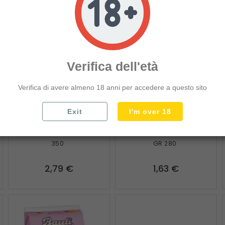
Verifica dell'età
Verifica di avere almeno 18 anni per accedere a questo sito
Exit
I'm over 18
shopping_cart
shopping_cart
visibility
visibility
1pz
1pz
BALCONI MIX MAX CACAO GR
BALCONI TRANCETTO CACAO
350
GR 280
Prezzo
Prezzo
2,79 €
1,63 €