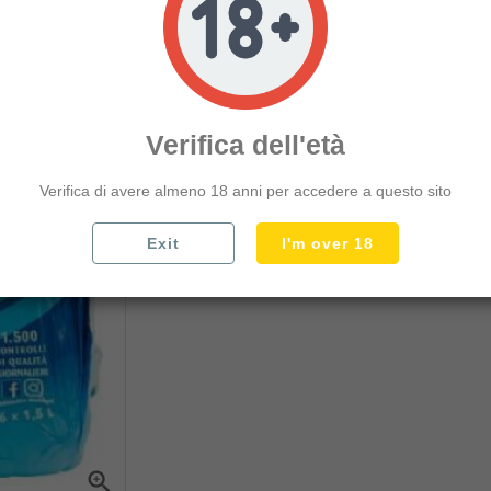
Quantità

Aggiungi Al Carrello

In assortimento
Verifica dell'età
Condividi
Verifica di avere almeno 18 anni per accedere a questo sito
Exit
I'm over 18
