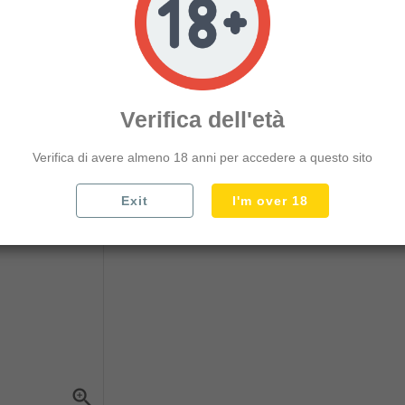

In assortimento
Condividi
Verifica dell'età
Verifica di avere almeno 18 anni per accedere a questo sito
Exit
I'm over 18
