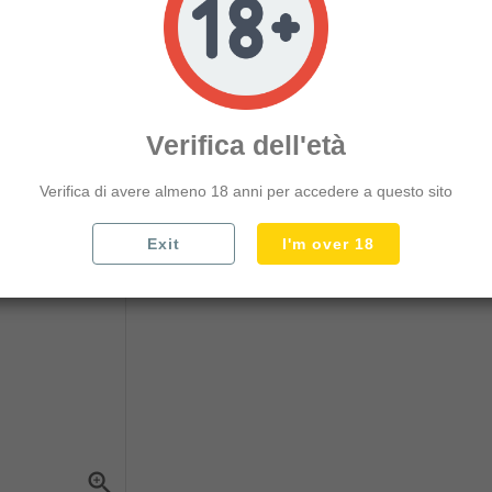

In assortimento
Condividi
Verifica dell'età
Verifica di avere almeno 18 anni per accedere a questo sito
Exit
I'm over 18
