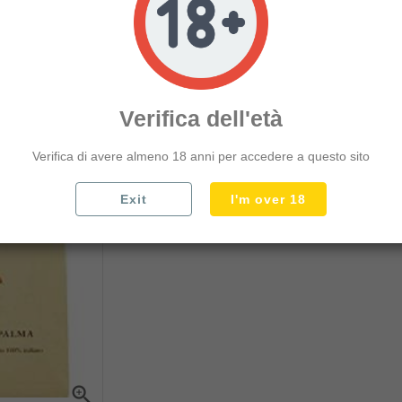

In assortimento
Condividi
Verifica dell'età
Verifica di avere almeno 18 anni per accedere a questo sito
Exit
I'm over 18
