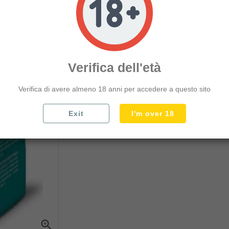

In assortimento
Condividi
Verifica dell'età
Verifica di avere almeno 18 anni per accedere a questo sito
Exit
I'm over 18
