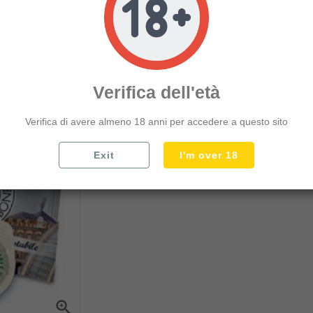

In assortimento
Condividi
Verifica dell'età
Verifica di avere almeno 18 anni per accedere a questo sito
Exit
I'm over 18
