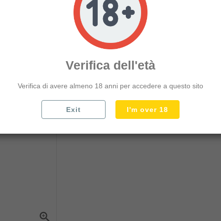

In assortimento
Condividi
Verifica dell'età
Verifica di avere almeno 18 anni per accedere a questo sito
Exit
I'm over 18
