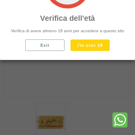
PASTA SENZA GLUTINE
add_circle
SUGHI PELATI E PASSATE
Verifica dell'età
add_circle
OLIO ACETO E CONDIMENTI
Verifica di avere almeno 18 anni per accedere a questo sito
add_circle
LEGUMI E CONSERVE VEGETALI
add_circle
TONNO E CARNE IN SCATOLA
Exit
I'm over 18
add_circle
PREPARATI BRODO E PIATTI PRONTI
add_circle
FARINE PANE E PRODOTTI FORNO
add_circle
BISCOTTI E FETTE BISCOTTATE
add_circle
PRIMA COLAZIONE E MERENDINE
add_circle
SNACK TARALLI E PATATINE
add_circle
DOLCIUMI PREPARATI E TORTE
add_circle
CAFFE TEA ZUCCHERO
add_circle
CONFETTURE E SPALMABILI