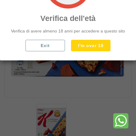
CEREALI E MUESLI
MERENDINE E CORNETTI
Verifica dell'età
MERENDINE FRESCHE
Verifica di avere almeno 18 anni per accedere a questo sito
BARRETTE CEREALI
add_circle
SNACK TARALLI E PATATINE
Exit
I'm over 18
add_circle
DOLCIUMI PREPARATI E TORTE
add_circle
CAFFE TEA ZUCCHERO
add_circle
CONFETTURE E SPALMABILI
add_circle
LATTE YOGURT BURRO UOVA
add_circle
LATTICINI E FORMAGGI
add_circle
SALUMI AFFETTATI E WURSTEL
add_circle
ACQUA BIBITE E BEVANDE
add_circle
BIRRE