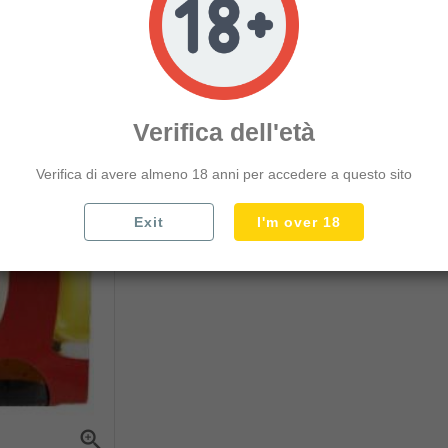

In assortimento
Condividi
Verifica dell'età
Verifica di avere almeno 18 anni per accedere a questo sito
Exit
I'm over 18
