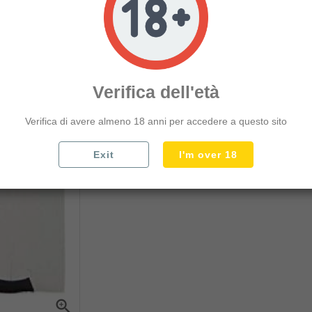

In assortimento
Condividi
Verifica dell'età
Verifica di avere almeno 18 anni per accedere a questo sito
Exit
I'm over 18
