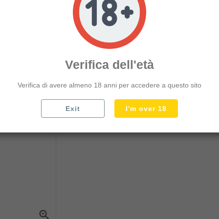

Aggiungi Al Carrello

In assortimento
Condividi
Verifica dell'età
Verifica di avere almeno 18 anni per accedere a questo sito
Exit
I'm over 18
