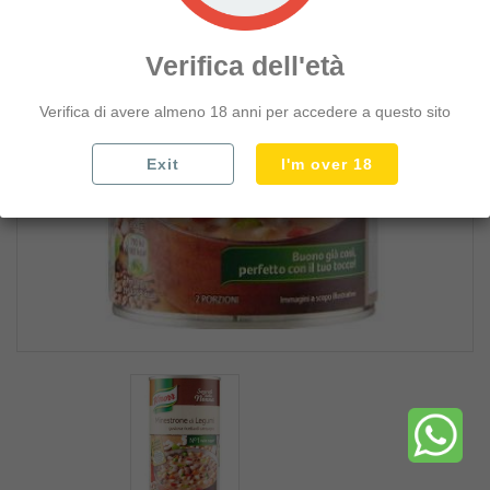
PURE' E POLENTA
add_circle
FARINE PANE E PRODOTTI FORNO
Verifica dell'età
add_circle
BISCOTTI E FETTE BISCOTTATE
Verifica di avere almeno 18 anni per accedere a questo sito
add_circle
PRIMA COLAZIONE E MERENDINE
add_circle
SNACK TARALLI E PATATINE
Exit
I'm over 18
add_circle
DOLCIUMI PREPARATI E TORTE
add_circle
CAFFE TEA ZUCCHERO
add_circle
CONFETTURE E SPALMABILI
add_circle
LATTE YOGURT BURRO UOVA
add_circle
LATTICINI E FORMAGGI
add_circle
SALUMI AFFETTATI E WURSTEL
add_circle
ACQUA BIBITE E BEVANDE
add_circle
BIRRE