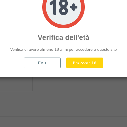

In assortimento
Condividi
Verifica dell'età
Verifica di avere almeno 18 anni per accedere a questo sito
Exit
I'm over 18