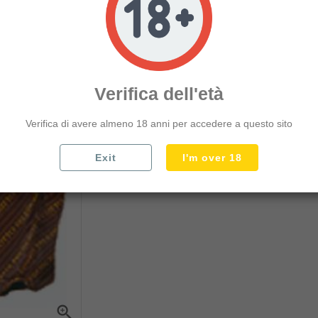

In assortimento
Condividi
Verifica dell'età
Verifica di avere almeno 18 anni per accedere a questo sito
Exit
I'm over 18
