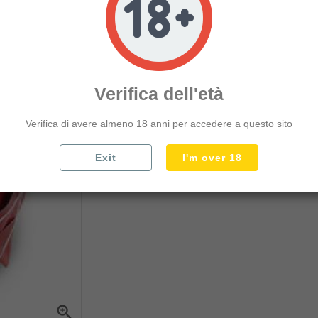

Aggiungi Al Carrello

In assortimento
Condividi
Verifica dell'età
Verifica di avere almeno 18 anni per accedere a questo sito
Exit
I'm over 18
