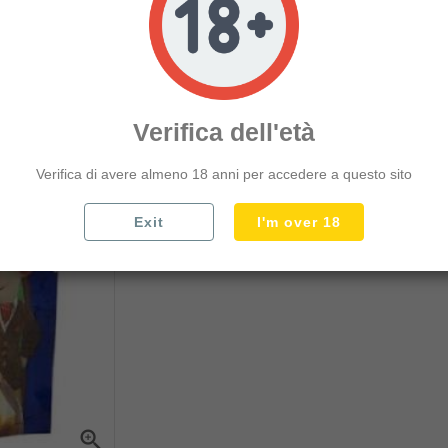
Quantità

Aggiungi Al Carrello

In assortimento
Verifica dell'età
Condividi
Verifica di avere almeno 18 anni per accedere a questo sito
Exit
I'm over 18
